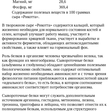
Магний, мг
28,6
Фосфор, мг
369,4
Содержание полезных веществ в 100 граммах
сыра «Рикотта».
В творожном сыре «Рикотта» содержится кальций, который
жизненно необходим для нормального состояния костей и
селен, который улучшает работу мышц, участвует в
формировании хрящевой ткани, участвует в выработке и
активности ферментов, обладающих антиоксидантными
свойствами, а также влияет на гормональный фон.
Роль белков в организме человека чрезвычайно велика, так
как функции их многообразны. Сывороточные белки
(альбумины и глобулины) обладают ценнейшими полезными
биологическими свойствами, они содержат оптимальный
набор жизненно необходимых аминокислот и с точки зрения
физиологии питания приближаются к аминокислотной шкале
«идеального белка», то есть белка, в котором соотношение
аминокислот соответствует потребностям организма.
Сывороточные белки могут служить дополнительным
источником аргинина, гистидина, метионина, лизина,
треонина, триптофана и лейцина, что позволяет отнести их к
полноценным белкам, используемым для структурного