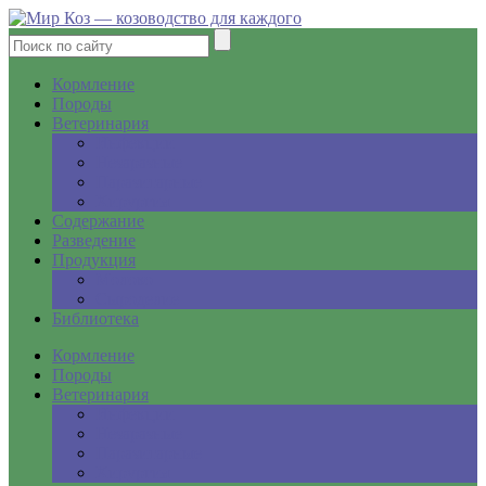
Кормление
Породы
Ветеринария
Инфекции
Незаразные
Паразитарные
Хирургия
Содержание
Разведение
Продукция
Молоко
Сыроделие
Библиотека
Кормление
Породы
Ветеринария
Инфекции
Незаразные
Паразитарные
Хирургия