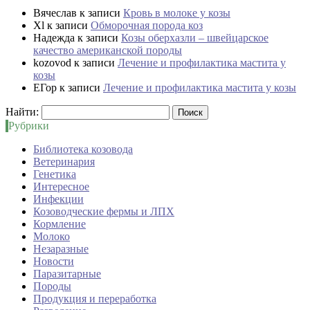
Вячеслав
к записи
Кровь в молоке у козы
Xl
к записи
Обморочная порода коз
Надежда
к записи
Козы оберхазли – швейцарское
качество американской породы
kozovod
к записи
Лечение и профилактика мастита у
козы
ЕГор
к записи
Лечение и профилактика мастита у козы
Найти:
Рубрики
Библиотека козовода
Ветеринария
Генетика
Интересное
Инфекции
Козоводческие фермы и ЛПХ
Кормление
Молоко
Незаразные
Новости
Паразитарные
Породы
Продукция и переработка