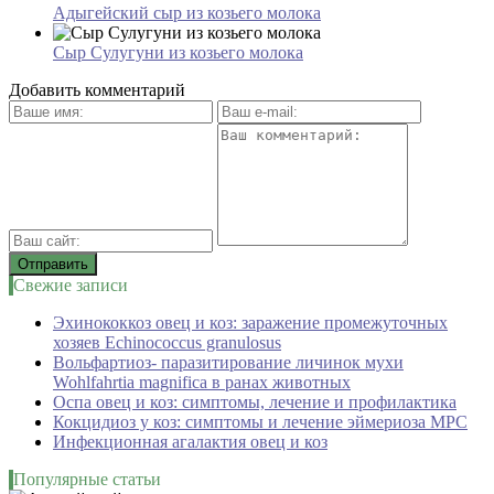
Адыгейский сыр из козьего молока
Сыр Сулугуни из козьего молока
Добавить комментарий
Свежие записи
Эхинококкоз овец и коз: заражение промежуточных
хозяев Echinococcus granulosus
Вольфартиоз- паразитирование личинок мухи
Wohlfahrtia magnifica в ранах животных
Оспа овец и коз: симптомы, лечение и профилактика
Кокцидиоз у коз: симптомы и лечение эймериоза МРС
Инфекционная агалактия овец и коз
Популярные статьи