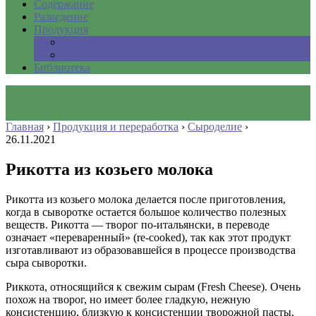
Содержание
Разведение
Продукция
Молоко
Сыроделие
Библиотека
Главная
›
Продукция и переработка
›
Сыроделие
›
26.11.2021
Рикотта из козьего молока
Рикотта из козьего молока делается после приготовления,
когда в сыворотке остается большое количество полезных
веществ. Рикотта — творог по-итальянски, в переводе
означает «переваренный» (re-cooked), так как этот продукт
изготавливают из образовавшейся в процессе производства
сыра сыворотки.
Риккота, относящийся к свежим сырам (Fresh Cheese). Очень
похож на творог, но имеет более гладкую, нежную
консистенцию, близкую к консистенции творожной пасты,