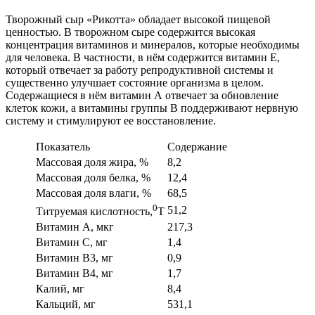
Творожный сыр «Рикотта» обладает высокой пищевой
ценностью. В творожном сыре содержится высокая
концентрация витаминов и минералов, которые необходимы
для человека. В частности, в нём содержится витамин Е,
который отвечает за работу репродуктивной системы и
существенно улучшает состояние организма в целом.
Содержащиеся в нём витамин А отвечает за обновление
клеток кожи, а витамины группы B поддерживают нервную
систему и стимулируют ее восстановление.
Показатель
Содержание
Массовая доля жира, %
8,2
Массовая доля белка, %
12,4
Массовая доля влаги, %
68,5
0
51,2
Титруемая кислотность,
Т
Витамин А, мкг
217,3
Витамин С, мг
1,4
Витамин В3, мг
0,9
Витамин В4, мг
1,7
Калий, мг
8,4
Кальций, мг
531,1