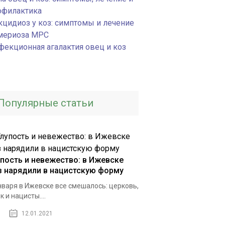
офилактика
кцидиоз у коз: симптомы и лечение
мериоза МРС
фекционная агалактия овец и коз
Популярные статьи
упость и невежество: в Ижевске
з нарядили в нацистскую форму
нваря в Ижевске все смешалось: церковь,
к и нацисты....
12.01.2021