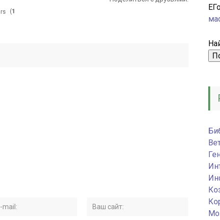
ЕГ
(
1
ма
Най
Би
Ве
Ге
Ин
Ин
Ко
Ко
Мо