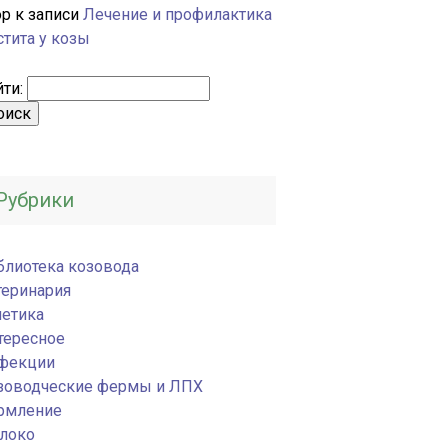
ор
к записи
Лечение и профилактика
стита у козы
ти:
Рубрики
блиотека козовода
теринария
нетика
тересное
фекции
зоводческие фермы и ЛПХ
рмление
локо