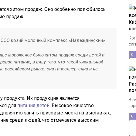
тся хитом продаж. Оно особенно полюбилось
ие продаж.
Ки
вс
Ког
р ООО козий молочный комплекс «Надеждинский»
сиг
наше мороженое было хитом продаж среди детей и
0
овое питание, в виду того, что такой уникальной
на российском рынке: она гипоаллергенна и не
Ра
по
у продукта. Их продукция является
В а
ься для
питания детей
. Высокое качество
гор
дприятию занять призовые места на выставках,
0
ание среди людей, что отмечается высоким