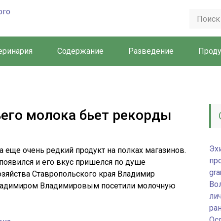
еринария
Содержание
Разведение
Прод
его молока бьет рекорды
Эх
 еще очень редкий продукт на полках магазинов.
пр
 появился и его вкус пришелся по душе
gra
озяйства Ставропольского края Владимир
Во
Владимиром Владимировым посетили молочную
лич
ра
Ос