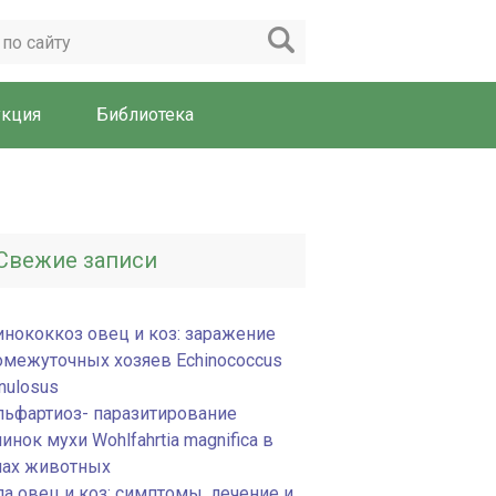
укция
Библиотека
Свежие записи
инококкоз овец и коз: заражение
омежуточных хозяев Echinococcus
nulosus
льфартиоз- паразитирование
инок мухи Wohlfahrtia magnifica в
нах животных
па овец и коз: симптомы, лечение и