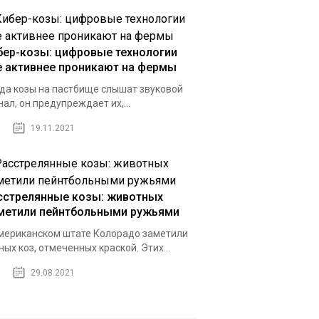
бер-козы: цифровые технологии
е активнее проникают на фермы
да козы на пастбище слышат звуковой
нал, он предупреждает их,...
19.11.2021
сстрелянные козы: животных
метили пейнтбольными ружьями
мериканском штате Колорадо заметили
ных коз, отмеченных краской. Этих...
29.08.2021