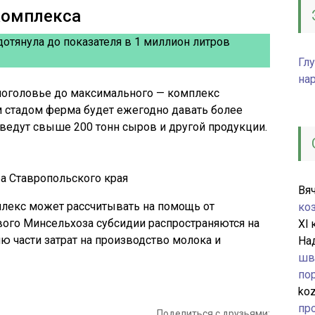
комплекса
отянула до показателя в 1 миллион литров
Гл
на
 поголовье до максимального — комплекс
им стадом ферма будет ежегодно давать более
зведут свыше 200 тонн сыров и другой продукции.
ра Ставропольского края
Вя
лекс может рассчитывать на помощь от
ко
вого Минсельхоза субсидии распространяются на
Xl
к
 части затрат на производство молока и
На
шв
по
ko
пр
Поделиться с друзьями: