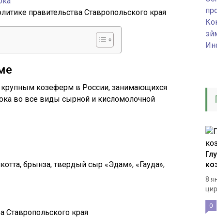
пр
литике правительства Ставропольского края
Ко
эй
Ин
ме
х крупным козеферм в России, занимающихся
ока во все виды сырной и кисломолочной
Гл
отта, брынза, твердый сыр «Эдам», «Гауда»;
ко
8 я
цир
0
ра Ставропольского края