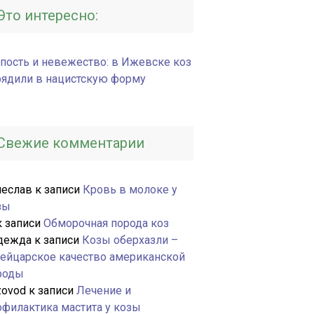
Это интересно:
упость и невежество: в Ижевске коз
рядили в нацистскую форму
Свежие комментарии
чеслав
к записи
Кровь в молоке у
зы
 записи
Обморочная порода коз
дежда
к записи
Козы оберхазли –
ейцарское качество американской
роды
zovod
к записи
Лечение и
офилактика мастита у козы