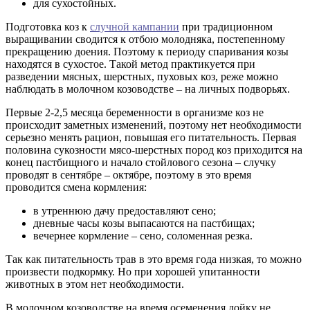
для сухостойных.
Подготовка коз к
случной кампании
при традиционном
выращивании сводится к отбою молодняка, постепенному
прекращению доения. Поэтому к периоду спаривания козы
находятся в сухостое. Такой метод практикуется при
разведении мясных, шерстных, пуховых коз, реже можно
наблюдать в молочном козоводстве – на личных подворьях.
Первые 2-2,5 месяца беременности в организме коз не
происходит заметных изменений, поэтому нет необходимости
серьезно менять рацион, повышая его питательность. Первая
половина сукозности мясо-шерстных пород коз приходится на
конец пастбищного и начало стойлового сезона – случку
проводят в сентябре – октябре, поэтому в это время
проводится смена кормления:
в утреннюю дачу предоставляют сено;
дневные часы козы выпасаются на пастбищах;
вечернее кормление – сено, соломенная резка.
Так как питательность трав в это время года низкая, то можно
произвести подкормку. Но при хорошей упитанности
животных в этом нет необходимости.
В молочном козоводстве на время осеменения дойку не