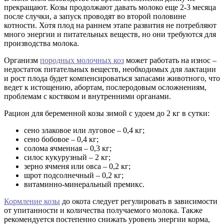
прекращают. Козы продолжают давать молоко еще 2-3 месяца
после случки, а запуск проводят во второй половине
котности. Хотя плод на раннем этапе развития не потребляют
много энергии и питательных веществ, но они требуются для
производства молока.
Организм
породных молочных коз
может работать на износ –
недостаток питательных веществ, необходимых для лактации
и рост плода будет компенсироваться запасами животного, что
ведет к истощению, абортам, послеродовым осложнениям,
проблемам с костяком и внутренними органами.
Рацион для беременной козы зимой с удоем до 2 кг в сутки:
сено злаковое или луговое – 0,4 кг;
сено бобовое – 0,4 кг;
солома ячменная – 0,3 кг;
силос кукурузный – 2 кг;
зерно ячменя или овса – 0,2 кг;
шрот подсолнечный – 0,2 кг;
витаминно-минеральный премикс.
Кормление козы
до окота следует регулировать в зависимости
от упитанности и количества получаемого молока. Также
рекомендуется постепенно снижать уровень энергии корма,