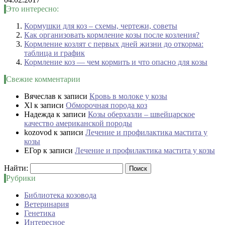
Это интересно:
Кормушки для коз – схемы, чертежи, советы
Как организовать кормление козы после козления?
Кормление козлят с первых дней жизни до откорма:
таблица и график
Кормление коз — чем кормить и что опасно для козы
Свежие комментарии
Вячеслав
к записи
Кровь в молоке у козы
Xl
к записи
Обморочная порода коз
Надежда
к записи
Козы оберхазли – швейцарское
качество американской породы
kozovod
к записи
Лечение и профилактика мастита у
козы
ЕГор
к записи
Лечение и профилактика мастита у козы
Найти:
Рубрики
Библиотека козовода
Ветеринария
Генетика
Интересное