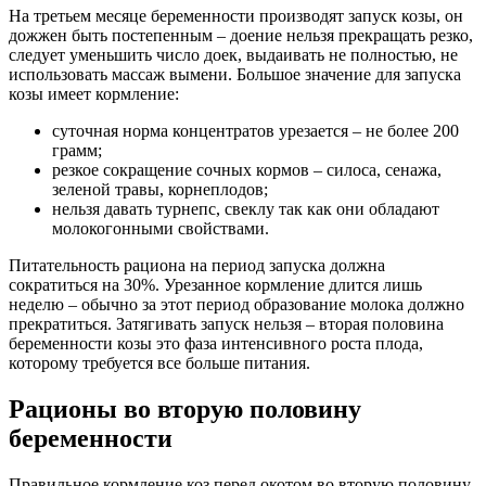
На третьем месяце беременности производят запуск козы, он
дожжен быть постепенным – доение нельзя прекращать резко,
следует уменьшить число доек, выдаивать не полностью, не
использовать массаж вымени. Большое значение для запуска
козы имеет кормление:
суточная норма концентратов урезается – не более 200
грамм;
резкое сокращение сочных кормов – силоса, сенажа,
зеленой травы, корнеплодов;
нельзя давать турнепс, свеклу так как они обладают
молокогонными свойствами.
Питательность рациона на период запуска должна
сократиться на 30%. Урезанное кормление длится лишь
неделю – обычно за этот период образование молока должно
прекратиться. Затягивать запуск нельзя – вторая половина
беременности козы это фаза интенсивного роста плода,
которому требуется все больше питания.
Рационы во вторую половину
беременности
Правильное кормление коз перед окотом во вторую половину