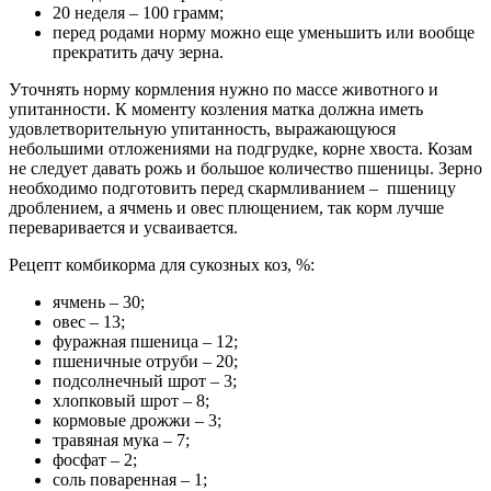
20 неделя – 100 грамм;
перед родами норму можно еще уменьшить или вообще
прекратить дачу зерна.
Уточнять норму кормления нужно по массе животного и
упитанности. К моменту козления матка должна иметь
удовлетворительную упитанность, выражающуюся
небольшими отложениями на подгрудке, корне хвоста. Козам
не следует давать рожь и большое количество пшеницы. Зерно
необходимо подготовить перед скармливанием – пшеницу
дроблением, а ячмень и овес плющением, так корм лучше
переваривается и усваивается.
Рецепт комбикорма для сукозных коз, %:
ячмень – 30;
овес – 13;
фуражная пшеница – 12;
пшеничные отруби – 20;
подсолнечный шрот – 3;
хлопковый шрот – 8;
кормовые дрожжи – 3;
травяная мука – 7;
фосфат – 2;
соль поваренная – 1;