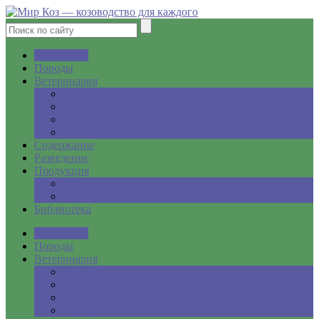
Кормление
Породы
Ветеринария
Инфекции
Незаразные
Паразитарные
Хирургия
Содержание
Разведение
Продукция
Молоко
Сыроделие
Библиотека
Кормление
Породы
Ветеринария
Инфекции
Незаразные
Паразитарные
Хирургия