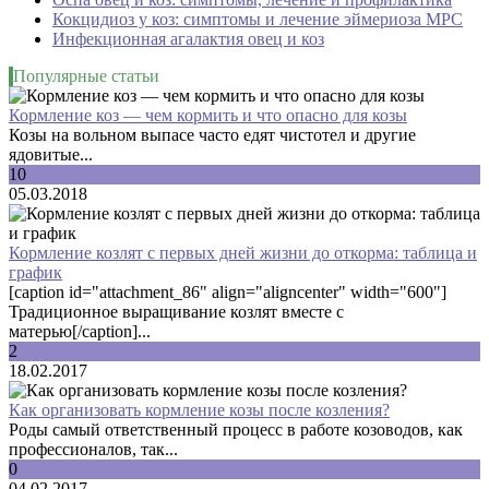
Кокцидиоз у коз: симптомы и лечение эймериоза МРС
Инфекционная агалактия овец и коз
Популярные статьи
Кормление коз — чем кормить и что опасно для козы
Козы на вольном выпасе часто едят чистотел и другие
ядовитые...
10
05.03.2018
Кормление козлят с первых дней жизни до откорма: таблица и
график
[caption id="attachment_86" align="aligncenter" width="600"]
Традиционное выращивание козлят вместе с
матерью[/caption]...
2
18.02.2017
Как организовать кормление козы после козления?
Роды самый ответственный процесс в работе козоводов, как
профессионалов, так...
0
04.02.2017