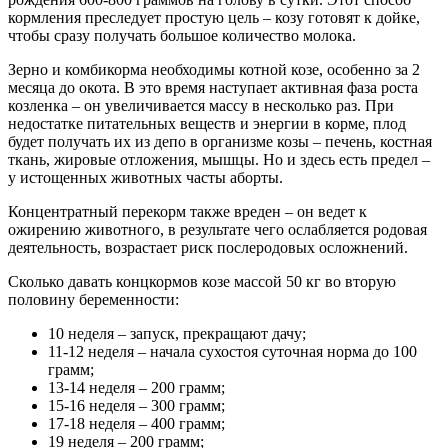
кормления преследует простую цель – козу готовят к дойке,
чтобы сразу получать большое количество молока.
Зерно и комбикорма необходимы котной козе, особенно за 2
месяца до окота. В это время наступает активная фаза роста
козленка – он увеличивается массу в несколько раз. При
недостатке питательных веществ и энергии в корме, плод
будет получать их из депо в организме козы – печень, костная
ткань, жировые отложения, мышцы. Но и здесь есть предел –
у истощенных животных часты аборты.
Концентратный перекорм также вреден – он ведет к
ожирению животного, в результате чего ослабляется родовая
деятельность, возрастает риск послеродовых осложнений.
Сколько давать концкормов козе массой 50 кг во вторую
половину беременности:
10 неделя – запуск, прекращают дачу;
11-12 неделя – начала сухостоя суточная норма до 100
грамм;
13-14 неделя – 200 грамм;
15-16 неделя – 300 грамм;
17-18 неделя – 400 грамм;
19 неделя – 200 грамм;