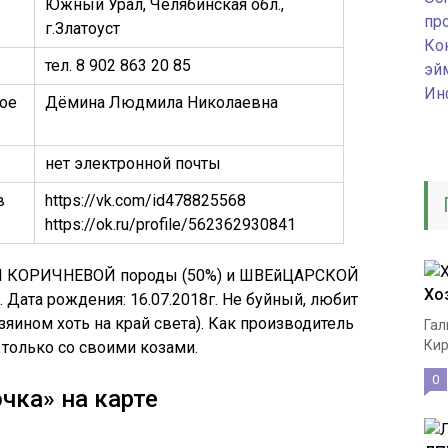
Южный Урал, Челябинская обл.,
пр
г.Златоуст
Ко
тел. 8 902 863 20 85
эй
Ин
ое
Дёмина Людмила Николаевна
нет электронной почты
в
https://vk.com/id478825568
https://ok.ru/profile/562362930841
ОЙ КОРИЧНЕВОЙ породы (50%) и ШВЕйЦАРСКОЙ
Хо
ата рождения: 16.07.2018г. Не буйный, любит
зяином хоть на край света). Как производитель
Гал
Кир
 только со своими козами.
0
чка» на карте