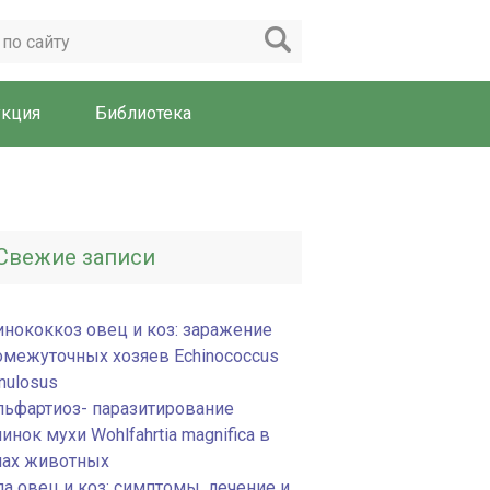
укция
Библиотека
Свежие записи
инококкоз овец и коз: заражение
омежуточных хозяев Echinococcus
nulosus
льфартиоз- паразитирование
инок мухи Wohlfahrtia magnifica в
нах животных
па овец и коз: симптомы, лечение и