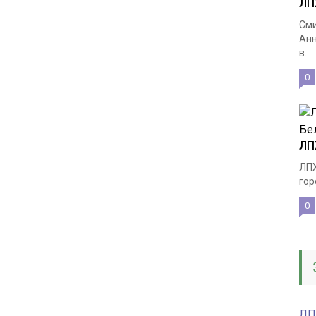
ЛП
Сми
Анн
в...
0
ЛП
ЛПХ
гор
0
ЛП