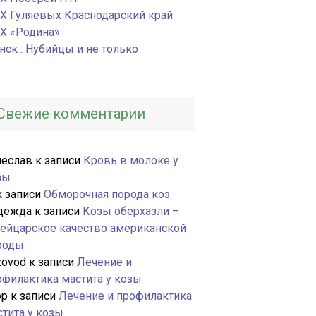
Х Гуляевых Краснодарский край
Х «Родина»
нск . Нубийцы и не только
Свежие комментарии
чеслав
к записи
Кровь в молоке у
зы
 записи
Обморочная порода коз
дежда
к записи
Козы оберхазли –
ейцарское качество американской
роды
zovod
к записи
Лечение и
офилактика мастита у козы
ор
к записи
Лечение и профилактика
стита у козы