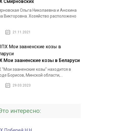
Х Смирновских
рновская Ольга Николаевна и Анохина
а Викторовна. Хозяйство расположено
21.11.2021
Х Мои зааненские козы в Беларуси
 "Мои зааненские козы" находится в
оде Борисов, Минской области,...
29.03.2023
Это интересно:
Х Поберей Н.Н.