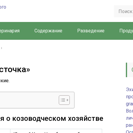
еринария
Содержание
Разведение
Прод
›
сточка»
кие.
Эх
пр
gra
Во
я о козоводческом хозяйстве
лич
ра
Ос