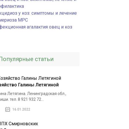
офилактика
кцидиоз у коз: симптомы и лечение
мериоза МРС
фекционная агалактия овец и коз
Популярные статьи
зяйство Галины Летягиной
ина Летягина. Ленинградская обл.,
иши. тел. 8 921 932 72...
16.01.2022