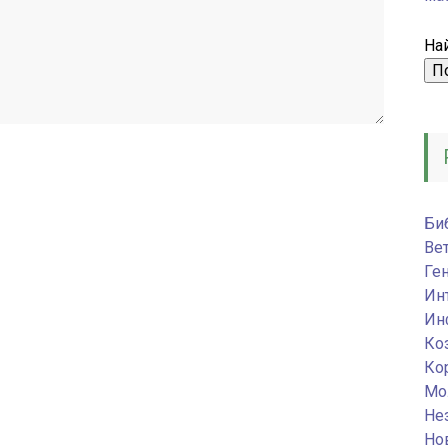
Най
Би
Ве
Ге
Ин
Ин
Ко
Ко
Мо
Не
Но