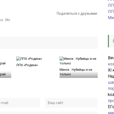
ЛП
ЛП
Поделиться с друзьями:
Ми
(No
Вя
ко
ЛПХ «Родина»
Минск . Нубийцы и не
Xl
к
край
только
На
шв
по
ko
пр
ЕГ
ма