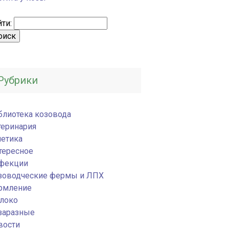
ти:
Рубрики
блиотека козовода
теринария
нетика
тересное
фекции
зоводческие фермы и ЛПХ
рмление
локо
заразные
вости