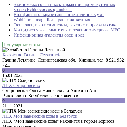
Эхинококкоз овец и коз: заражение промежуточных
хозяев Echinococcus granulosus
Вольфартиоз- паразитирование личинок мухи
Wohlfahrtia magnifica в ранах животных
Оспа овец и коз: симптомы, лечение и профилактика
Кокцидиоз у коз: симптомы и лечение эймериоза МРС
Инфекционная агалактия овец и коз
Популярные статьи
Хозяйство Галины Летягиной
Галина Летягина. Ленинградская обл., Кириши. тел. 8 921 932
72...
0
16.01.2022
ЛПХ Смирновских
Смирновская Ольга Николаевна и Анохина Анна
Викторовна. Хозяйство расположено в...
0
21.11.2021
ЛПХ Мои зааненские козы в Беларуси
ЛПХ "Мои зааненские козы" находится в городе Борисов,
Минской области,...