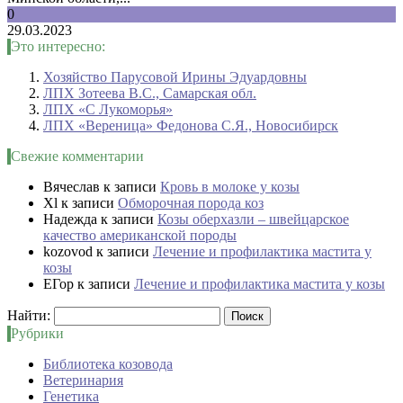
0
29.03.2023
Это интересно:
Хозяйство Парусовой Ирины Эдуардовны
ЛПХ Зотеева В.С., Самарская обл.
ЛПХ «С Лукоморья»
ЛПХ «Вереница» Федонова С.Я., Новосибирск
Свежие комментарии
Вячеслав
к записи
Кровь в молоке у козы
Xl
к записи
Обморочная порода коз
Надежда
к записи
Козы оберхазли – швейцарское
качество американской породы
kozovod
к записи
Лечение и профилактика мастита у
козы
ЕГор
к записи
Лечение и профилактика мастита у козы
Найти:
Рубрики
Библиотека козовода
Ветеринария
Генетика