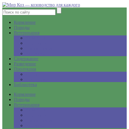
Кормление
Породы
Ветеринария
Инфекции
Незаразные
Паразитарные
Хирургия
Содержание
Разведение
Продукция
Молоко
Сыроделие
Библиотека
Кормление
Породы
Ветеринария
Инфекции
Незаразные
Паразитарные
Хирургия