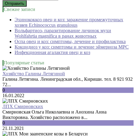
Свежие записи
Эхинококкоз овец и коз: заражение промежуточных
хозяев Echinococcus granulosus
Вольфартиоз- паразитирование личинок мухи
Wohlfahrtia magnifica в ранах животных
Оспа овец и коз: симптомы, лечение и профилактика
Кокцидиоз у коз: симптомы и лечение эймериоза МРС
Инфекционная агалактия овец и коз
Популярные статьи
Хозяйство Галины Летягиной
Галина Летягина. Ленинградская обл., Кириши. тел. 8 921 932
72...
0
16.01.2022
ЛПХ Смирновских
Смирновская Ольга Николаевна и Анохина Анна
Викторовна. Хозяйство расположено в...
0
21.11.2021