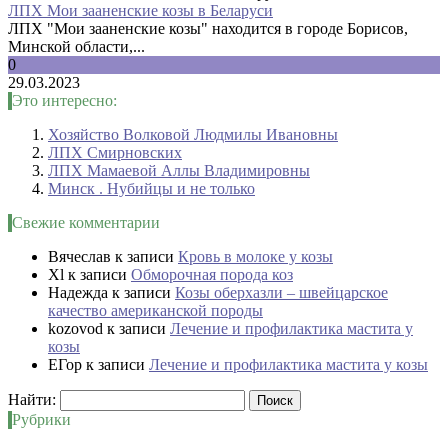
ЛПХ Мои зааненские козы в Беларуси
ЛПХ "Мои зааненские козы" находится в городе Борисов,
Минской области,...
0
29.03.2023
Это интересно:
Хозяйство Волковой Людмилы Ивановны
ЛПХ Смирновских
ЛПХ Мамаевой Аллы Владимировны
Минск . Нубийцы и не только
Свежие комментарии
Вячеслав
к записи
Кровь в молоке у козы
Xl
к записи
Обморочная порода коз
Надежда
к записи
Козы оберхазли – швейцарское
качество американской породы
kozovod
к записи
Лечение и профилактика мастита у
козы
ЕГор
к записи
Лечение и профилактика мастита у козы
Найти:
Рубрики